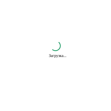
Отправить
Фриго
ЗКС
ОКС
Фотогалерея
Малина оптом
Цены
Блог
Брилла
Гарда
Руби джем
Петалума
Эми
Ариана
Нанди
Кальдерон
Загрузка...
Джуси
Зефир
Лючия
Квики
Чёрный принц
Чамора туруси
Максим
Мармелада
Прими
Клубника "Альбион"
Фраголареа
Лия сахарная
Флер